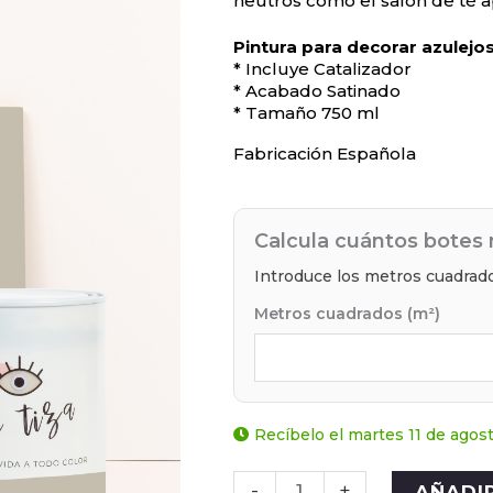
neutros como el salón de té a
Pintura para decorar azulejo
* Incluye Catalizador
* Acabado Satinado
* Tamaño 750 ml
Fabricación Española
Calcula cuántos botes 
Introduce los metros cuadrado
Metros cuadrados (m²)
Recíbelo el martes 11 de agos
-
+
AÑADI