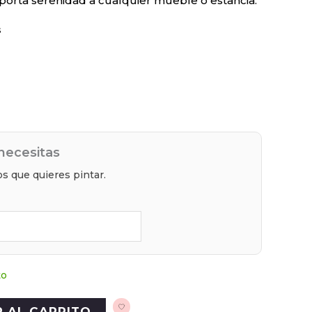
porta serenidad a cualquier mueble o estancia.
s
necesitas
s que quieres pintar.
to
R AL CARRITO