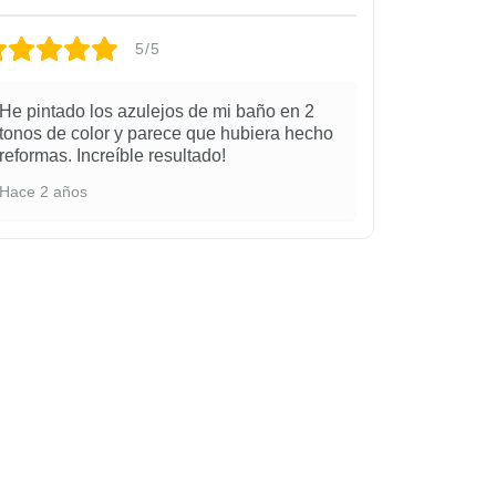
Si lo necesitas, aplicas una segu
(rodillo azul) Y … ¡Listo!
5/5
MANTENIMIENTO POSTERIOR
Limpieza con agua y amoniaco o cualq
He pintado los azulejos de mi baño en 2
se debe restregar con estropajos, rasca
tonos de color y parece que hubiera hecho
azulejos. Con agua y un trapito con n
reformas. Increíble resultado!
suficiente para dejar la superficie perfe
Hace 2 años
¿CUÁNTAS MANOS DEBEMOS APLIC
La cantidad de manos va a depender del
que vamos a aplicarle, no es lo mismo 
oscura, ni es lo mismo pintar de negro
RECOMENDACIONES
Debemos de esperar 7 días para lavarlo
abrasivos que puedan alterar el acabad
obtiene al mes
Tienes que tener especial cuidado con 
(juntas de bañera, lavabo, perfiles de