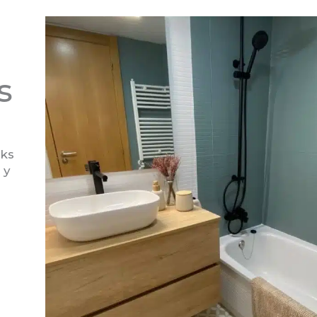
s
cks
 y