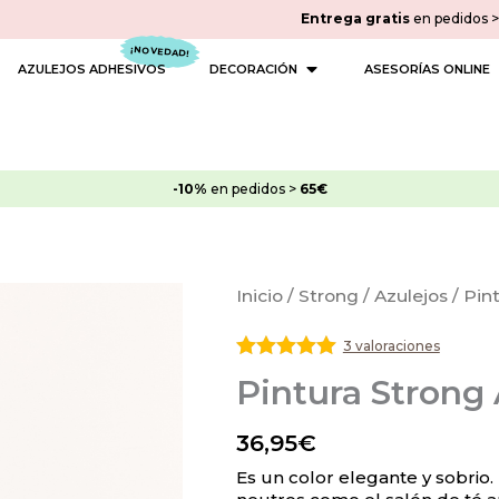
Entrega gratis
en pedidos 
 PINTURAS
OPEN DECORACIÓN
AZULEJOS ADHESIVOS
DECORACIÓN
ASESORÍAS ONLINE
-10%
en pedidos >
65€
Pintura
Inicio
/
Strong
/
Azulejos
/ Pin
Strong
Azulejos
3 valoraciones
Taupe
Valorado
Pintura Strong
con
5
de 5
cantidad
36,95
€
Es un color elegante y sobrio