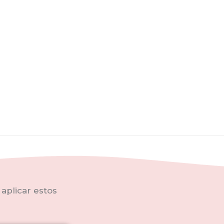
aunque no se aprecia quedan restos y es
por ello hay que lijar bien la zona a trata
* Evita la humedad los dos primeros dí
golpes y roces. Una vez pasen esas tr
necesaria para que no quede ninguna 
redecorada cocina.
aplicar estos