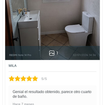
resistencia completa se obtiene al mes
Tienes que tener especial cuidado con las zonas que tienen
residuos de silicona (juntas de bañera, lavabo, perfiles de aluminio
de mamparas…) puesto que, aunque no se aprecia quedan restos y
estos imposibilitan el agarre de la pintura por ello hay que lijar bien
la zona a tratar.
* Evita la humedad los dos primeros días, pero ten mucho cuidado
con los golpes y roces. Una vez pasen esas tres semanas el
esmalte tendrá la dureza necesaria para que no quede ninguna
marca en tu renovado baño o en tu redecorada cocina.
1
MILA
5/5
Genial el resultado obtenido, parece otro cuarto
de baño.
Hace 7 meses