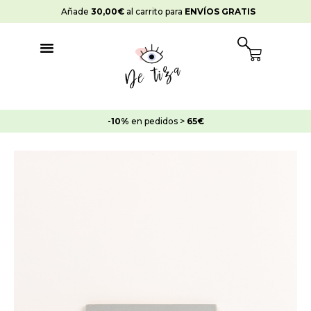
Ir
Añade
30,00
€
al carrito para
ENVÍOS GRATIS
al
contenido
Cart
-10%
en pedidos >
65€
Pintura
Strong
Azulejos
Gris
París
cantidad