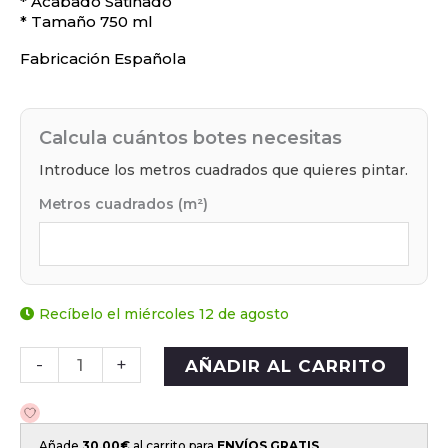
* Acabado Satinado
* Tamaño 750 ml
Fabricación Española
Calcula cuántos botes necesitas
Introduce los metros cuadrados que quieres pintar.
Metros cuadrados (m²)
Recíbelo el miércoles 12 de agosto
-
+
AÑADIR AL CARRITO
Añade
30,00
€
al carrito para
ENVÍOS GRATIS