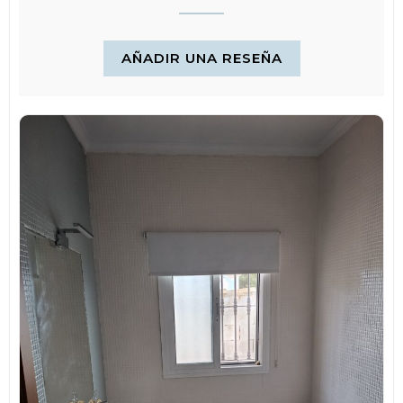
pintura Strong (rodillo azul) Y … ¡Listo!
MANTENIMIENTO POSTERIOR
AÑADIR UNA RESEÑA
Limpieza con agua y amoniaco o cualquier desengrasante no muy
abrasivo. No se debe restregar con estropajos, rasca vidrios o
cepillos que arañen los
azulejos. Con agua y un trapito con nuestro producto de confianza
será más que suficiente para dejar la superficie perfecta.
¿CUÁNTAS MANOS DEBEMOS APLICAR?
La cantidad de manos va a depender del color de nuestros
azulejos y del color que vamos a aplicarle, no es lo mismo pintar
sobre base clara que sobre base oscura, ni es lo mismo pintar de
negro que de blanco.
RECOMENDACIONES
Debemos de esperar 7 días para lavarlo, no debemos de utilizar
productos abrasivos que puedan alterar el acabado. la dureza y
resistencia completa se obtiene al mes
Tienes que tener especial cuidado con las zonas que tienen