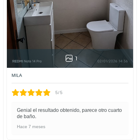
residuos de silicona (juntas de bañera, lavabo, perfiles de aluminio
de mamparas…) puesto que, aunque no se aprecia quedan restos y
estos imposibilitan el agarre de la pintura por ello hay que lijar bien
la zona a tratar.
* Evita la humedad los dos primeros días, pero ten mucho cuidado
con los golpes y roces. Una vez pasen esas tres semanas el
esmalte tendrá la dureza necesaria para que no quede ninguna
marca en tu renovado baño o en tu redecorada cocina.
1
MILA
5/5
Genial el resultado obtenido, parece otro cuarto
de baño.
Hace 7 meses