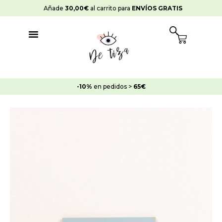
Ir
Añade
30,00
€
al carrito para
ENVÍOS GRATIS
al
contenido
Cart
-10%
en pedidos >
65€
Pintura
Strong
Azulejos
Azul
Antiguo
cantidad