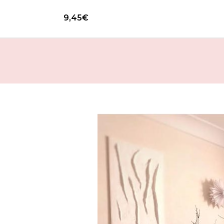
9,45
€