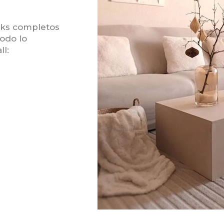
acks completos
todo lo
l: