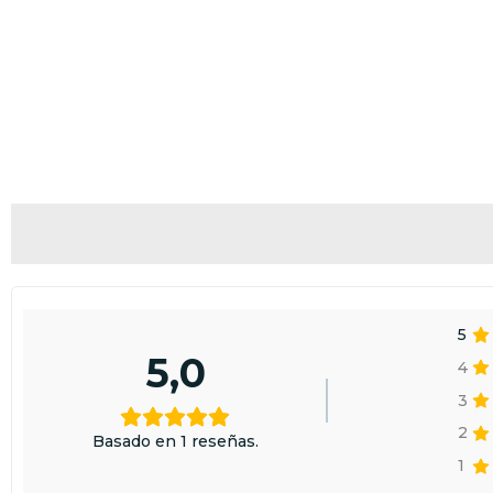
5
5,0
4
3
2
Basado en 1 reseñas.
1