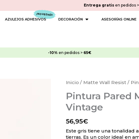
Entrega gratis
en pedidos 
 PINTURAS
OPEN DECORACIÓN
AZULEJOS ADHESIVOS
DECORACIÓN
ASESORÍAS ONLINE
-10%
en pedidos >
65€
Pintura
Inicio
/
Matte Wall Resist
/ Pin
Pared
Pintura Pared M
Matte
Wall
Vintage
Resist
-
56,95
€
Gris
Este gris tiene una tonalidad 
Vintage
tierras. Es un color ideal en
cantidad