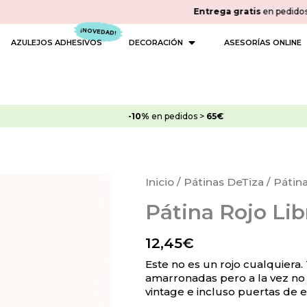
Entrega gratis
en pedidos 
 PINTURAS
OPEN DECORACIÓN
AZULEJOS ADHESIVOS
DECORACIÓN
ASESORÍAS ONLINE
-10%
en pedidos >
65€
Pátina
Inicio
/
Pátinas DeTiza
/ Pátina
Rojo
Pátina Rojo Lib
Librería
cantidad
12,45
€
Este no es un rojo cualquiera.
amarronadas pero a la vez no 
vintage e incluso puertas de e