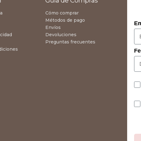
n
Guía de Compras
za
Cómo comprar
Métodos de pago
Em
Envíos
acidad
Devoluciones
Preguntas frecuentes
diciones
Fe
Co