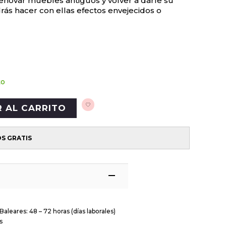
renovar muebles antiguos y volver a darle su
rás hacer con ellas efectos envejecidos o
to
R AL CARRITO
OS GRATIS
Baleares: 48 – 72 horas (días laborales)
s