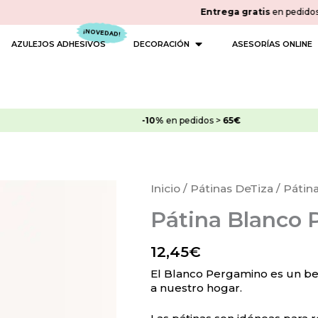
Entrega gratis
en pedidos 
 PINTURAS
OPEN DECORACIÓN
AZULEJOS ADHESIVOS
DECORACIÓN
ASESORÍAS ONLINE
-10%
en pedidos >
65€
Pátina
Inicio
/
Pátinas DeTiza
/ Pátin
Blanco
Pátina Blanco
Pergamino
cantidad
12,45
€
El Blanco Pergamino es un bei
a nuestro hogar.