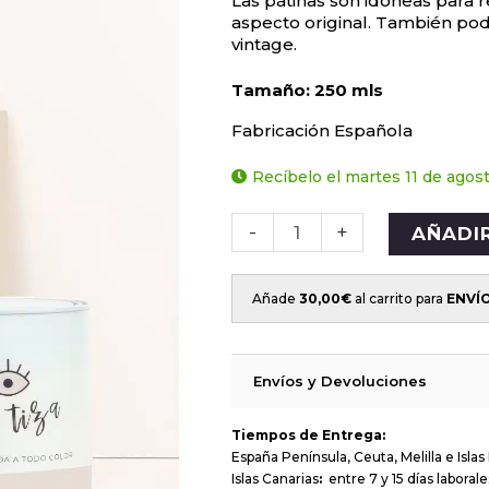
Las pátinas son idóneas para 
aspecto original. También pod
vintage.
Tamaño: 250 mls
Fabricación Española
Recíbelo el martes 11 de agos
-
+
AÑADI
Añade
30,00
€
al carrito para
ENVÍ
Envíos y Devoluciones
Tiempos de Entrega:
España Península, Ceuta, Melilla e Islas 
Islas Canarias
:
entre 7 y 15 días laborale