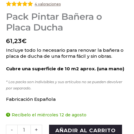
4 valoraciones
Valorado
Pack Pintar Bañera o
con
5
de 5
Placa Ducha
61,23
€
Incluye todo lo necesario para renovar la bañera o
placa de ducha de una forma fácil y sin obras.
Cubre una superficie de 10 m2 aprox. (una mano)
* Los packs son indivisibles y sus artículos no se pueden devolver
por separado.
Fabricación Española
Recíbelo el miércoles 12 de agosto
-
+
AÑADIR AL CARRITO