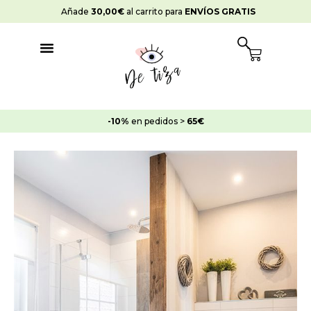
Ir
Añade
30,00
€
al carrito para
ENVÍOS GRATIS
al
contenido
Cart
-10%
en pedidos >
65€
Pack
Pintar
Bañera
o
Placa
Ducha
cantidad