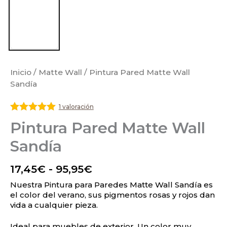
Inicio
/
Matte Wall
/ Pintura Pared Matte Wall
Sandía
1 valoración
Valorado
Pintura Pared Matte Wall
con
5
de 5
Sandía
17,45
€
-
95,95
€
Nuestra Pintura para Paredes Matte Wall Sandía es
el color del verano, sus pigmentos rosas y rojos dan
vida a cualquier pieza.
Ideal para muebles de exterior. Un color muy