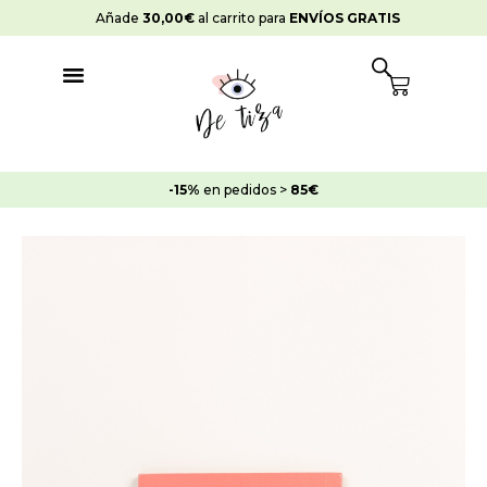
Ir
Añade
30,00
€
al carrito para
ENVÍOS GRATIS
al
contenido
Cart
-15%
en pedidos >
85€
Rango
Pintura
de
Pared
precios:
Matte
desde
Wall
17,45€
Sandía
hasta
cantidad
95,95€