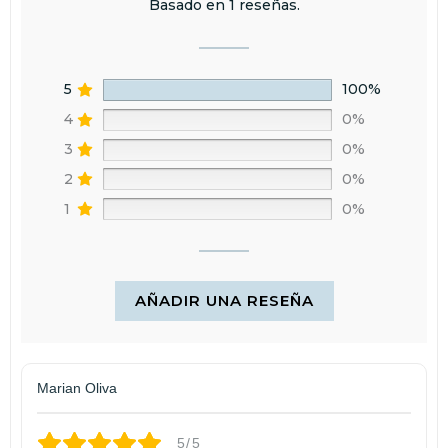
Basado en 1 reseñas.
reembolso se realizará en 15 días tras la recepción del producto,
que debe estar en perfecto estado y sin uso.
5
100%
4
0%
3
0%
2
0%
1
0%
AÑADIR UNA RESEÑA
Marian Oliva
5/5