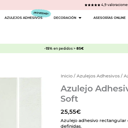
4,9 valoracione
 PINTURAS
OPEN DECORACIÓN
AZULEJOS ADHESIVOS
DECORACIÓN
ASESORÍAS ONLINE
-15%
en pedidos >
85€
Inicio
/
Azulejos Adhesivos
/ A
Azulejo Adhesi
Soft
25,55
€
Azulejo adhesivo rectangular e
definidas.