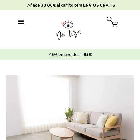
Ir
Añade
30,00
€
al carrito para
ENVÍOS GRATIS
al
contenido
Cart
-15%
en pedidos >
85€